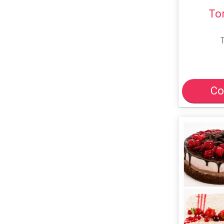
To
Co