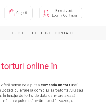
Bine ai venit!
Coș / 0
Login
/
Cont nou
BUCHETE DE FLORI
CONTACT
orturi online în
îți oferă șansa de a putea
comanda un tort
unei
în Bozed, cu livrare la domiciliul sărbătoritei/ului sau
 În funcție de tort și de data de livrare aleasă,
 orar în care putem să livrăm tortul în Bozed, o