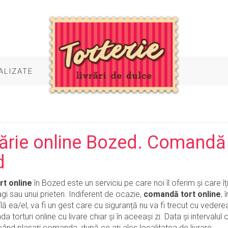
ALIZATE
ărie online Bozed. Comandă t
d
t online
în Bozed este un serviciu pe care noi îl oferim și care 
i sau unui prieten. Indiferent de ocazie,
comandă tort online
, 
lă ea/el, va fi un gest care cu siguranță nu va fi trecut cu vederea.
a torturi online cu livare chiar și în aceeași zi. Data și intervalul
când plasați comanda, după ce ați ales localitatea de livrare.