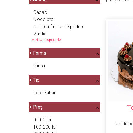
Cacao
Ciocolata
Iaurt cu fructe de padure
Vanilie
Vezi toate opțiunile
Forma
Inima
Tip
Fara zahar
T
Preț
0-100 lei
Un dulce
100-200 lei