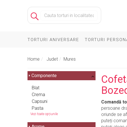
TORTURI ANIVERSARE
TORTURI PERSON
Home
Judet
Mures
Componente
Cofet
Boze
Blat
Crema
Capsuni
Comandă tor
Pasta
persoane drag
oriunde se af
Vezi toate opțiunile
puteți comand
Arome
puteți alege 