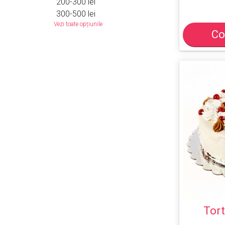
200-300 lei
300-500 lei
Vezi toate opțiunile
Co
Tort