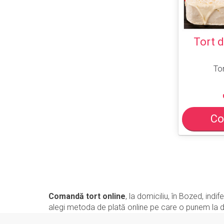
Tort d
Tor
Co
Comandă tort online
, la domiciliu, în Bozed, in
alegi metoda de plată online pe care o punem la dis