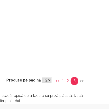
Produse pe pagină
<<
1
2
3
>>
 o metodă rapidă de a face o surpriză plăcută. Dacă
timp pierdut.