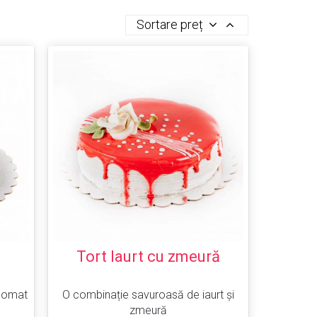
Sortare preț
Tort Iaurt cu zmeură
iplomat
O combinație savuroasă de iaurt și
zmeură