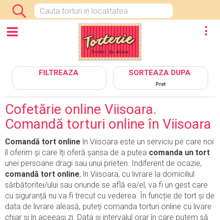
INCHIDE
CATEGORII
FILTREAZA
SORTEAZA DUPA
Pret
Cofetărie online Viisoara.
Comandă torturi online în Viisoara
Comandă tort online
în Viisoara este un serviciu pe care noi
îl oferim și care îți oferă șansa de a putea
comanda un tort
unei persoane dragi sau unui prieten. Indiferent de ocazie,
comandă tort online
, în Viisoara, cu livrare la domiciliul
sărbătoritei/ului sau oriunde se află ea/el, va fi un gest care
cu siguranță nu va fi trecut cu vederea. În funcție de tort și de
data de livrare aleasă, puteți comanda torturi online cu livare
chiar și în aceeași zi. Data și intervalul orar în care putem să