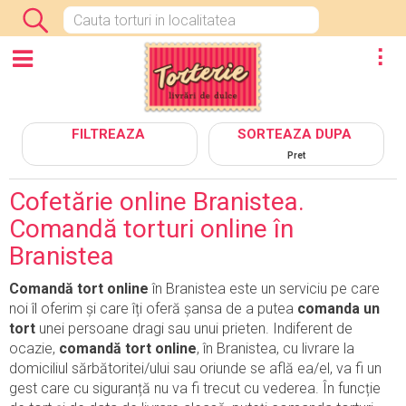
INCHIDE
CATEGORII
FILTREAZA
SORTEAZA DUPA
Pret
Cofetărie online Branistea.
Comandă torturi online în
Branistea
Comandă tort online
în Branistea este un serviciu pe care
noi îl oferim și care îți oferă șansa de a putea
comanda un
tort
unei persoane dragi sau unui prieten. Indiferent de
ocazie,
comandă tort online
, în Branistea, cu livrare la
domiciliul sărbătoritei/ului sau oriunde se află ea/el, va fi un
gest care cu siguranță nu va fi trecut cu vederea. În funcție