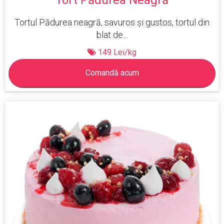
Tort Pădurea Neagră
Tortul Pădurea neagră, savuros și gustos, tortul din
blat de...
149 Lei/kg
Comandă acum