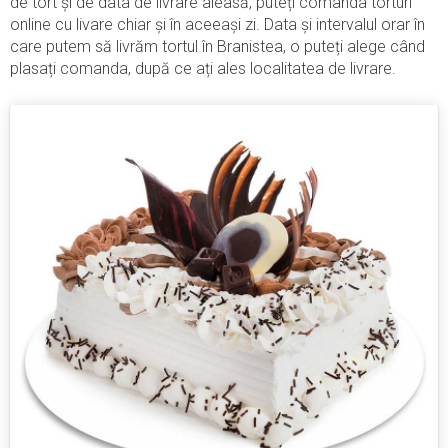
de tort și de data de livrare aleasă, puteți comanda torturi
online cu livare chiar și în aceeași zi. Data și intervalul orar în
care putem să livrăm tortul în Branistea, o puteți alege când
plasați comanda, după ce ați ales localitatea de livrare.