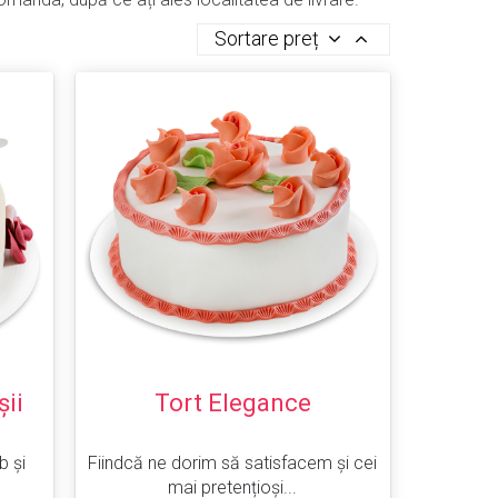
Sortare preț
șii
Tort Elegance
b și
Fiindcă ne dorim să satisfacem și cei
mai pretențioși...