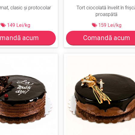
omat, clasic şi protocolar
Tort ciocolată învelit în frișc
proaspătă
149 Lei/kg
159 Lei/kg
mandă acum
Comandă acum