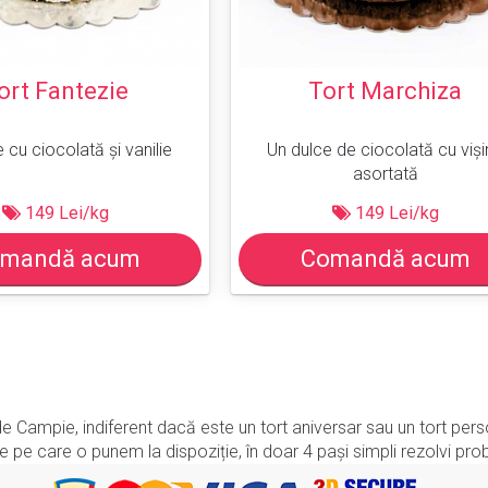
ort Fantezie
Tort Marchiza
 cu ciocolată și vanilie
Un dulce de ciocolată cu viș
asortată
149 Lei/kg
149 Lei/kg
mandă acum
Comandă acum
u de Campie, indiferent dacă este un tort aniversar sau un tort pe
 pe care o punem la dispoziție, în doar 4 pași simpli rezolvi prob