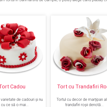
Tort Cadou
Tort cu Trandafiri Ro
o varietate de cadouri și nu
Tortul cu decor de marțipan al
ii cu ce să o mai...
trandafiri roșii denotă...