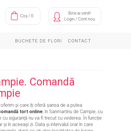
Bine ai venit!
Coș / 0
Login
/
Cont nou
BUCHETE DE FLORI
CONTACT
Campie. Comandă
ampie
oferim și care îți oferă șansa de a putea
comandă tort online
, în Sanmartinu de Campie, cu
re cu siguranță nu va fi trecut cu vederea. În funcție
 și în aceeași zi. Data și intervalul orar în care
manda, după ce ați ales localitatea de livrare.