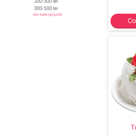
200-300 lei
300-500 lei
Vezi toate opțiunile
Co
T