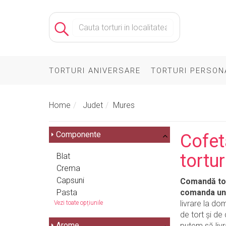
TORTURI ANIVERSARE
TORTURI PERSON
Home
Judet
Mures
Componente
Cofet
tortu
Blat
Crema
Capsuni
Comandă tor
Pasta
comanda un 
livrare la dom
Vezi toate opțiunile
de tort și de 
Arome
putem să livr