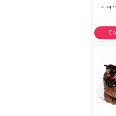
Tort dipl
Co