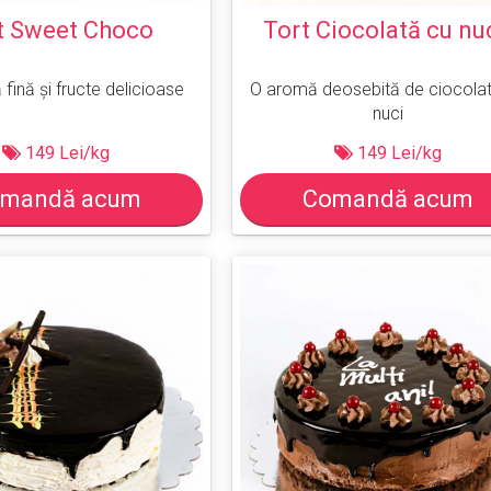
t Sweet Choco
Tort Ciocolată cu nu
 fină și fructe delicioase
O aromă deosebită de ciocola
nuci
149 Lei/kg
149 Lei/kg
mandă acum
Comandă acum