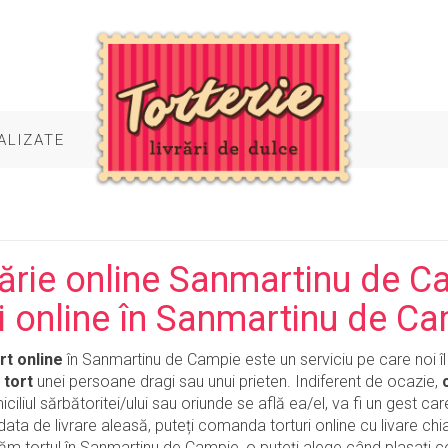
ALIZATE
ărie online Sanmartinu de 
ri online în Sanmartinu de C
t online
în Sanmartinu de Campie este un serviciu pe care noi îl 
tort
unei persoane dragi sau unui prieten. Indiferent de ocazie,
iciliul sărbătoritei/ului sau oriunde se află ea/el, va fi un gest ca
data de livrare aleasă, puteți comanda torturi online cu livare chiar
ăm tortul în Sanmartinu de Campie, o puteți alege când plasați co