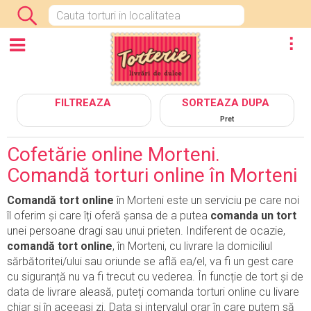
INCHIDE
CATEGORII
FILTREAZA
SORTEAZA DUPA
Pret
Cofetărie online Morteni.
Comandă torturi online în Morteni
Comandă tort online
în Morteni este un serviciu pe care noi
îl oferim și care îți oferă șansa de a putea
comanda un tort
unei persoane dragi sau unui prieten. Indiferent de ocazie,
comandă tort online
, în Morteni, cu livrare la domiciliul
sărbătoritei/ului sau oriunde se află ea/el, va fi un gest care
cu siguranță nu va fi trecut cu vederea. În funcție de tort și de
data de livrare aleasă, puteți comanda torturi online cu livare
chiar și în aceeași zi. Data și intervalul orar în care putem să