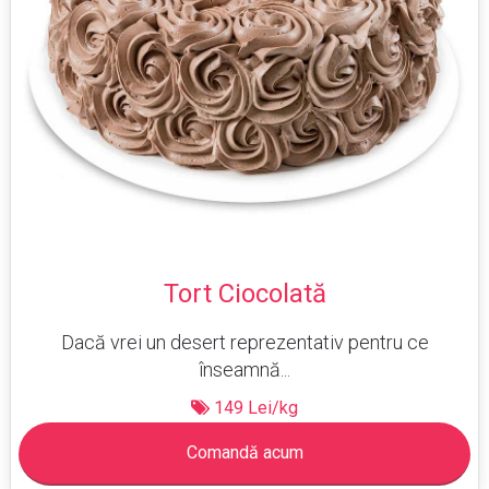
Tort Ciocolată
Dacă vrei un desert reprezentativ pentru ce
înseamnă...
149 Lei/kg
Comandă acum