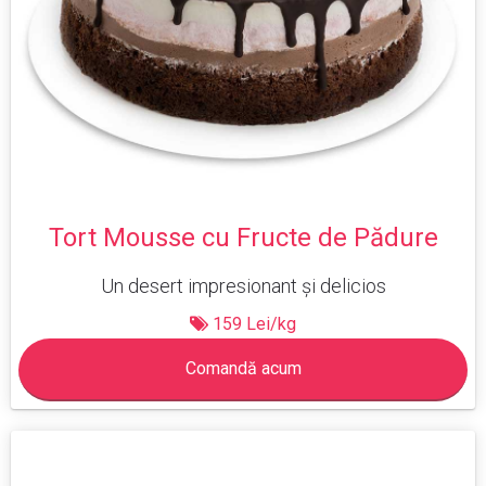
Tort Mousse cu Fructe de Pădure
Un desert impresionant și delicios
159 Lei/kg
Comandă acum