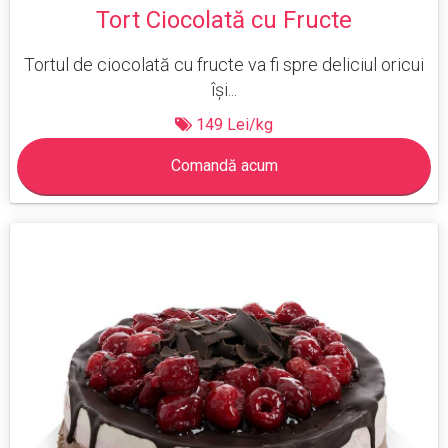
Tort Ciocolată cu Fructe
Tortul de ciocolată cu fructe va fi spre deliciul oricui
își...
149 Lei/kg
Comandă acum