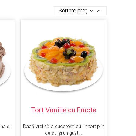
Sortare preț
Tort Vanilie cu Fructe
na și
Dacă vrei să o cucerești cu un tort plin
de stil și un gust...