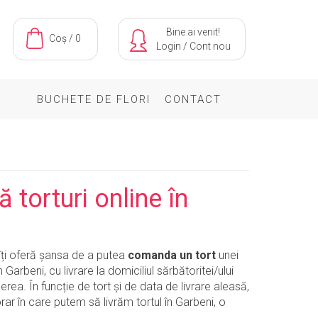
Bine ai venit!
Coș / 0
Login
/
Cont nou
BUCHETE DE FLORI
CONTACT
torturi online în
 îți oferă șansa de a putea
comanda un tort
unei
în Garbeni, cu livrare la domiciliul sărbătoritei/ului
erea. În funcție de tort și de data de livrare aleasă,
orar în care putem să livrăm tortul în Garbeni, o