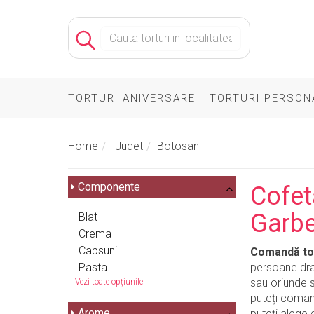
TORTURI ANIVERSARE
TORTURI PERSON
Home
Judet
Botosani
Componente
Cofet
Garbe
Blat
Crema
Capsuni
Comandă tor
Pasta
persoane drag
sau oriunde s
Vezi toate opțiunile
puteți comanda
Arome
puteți alege 