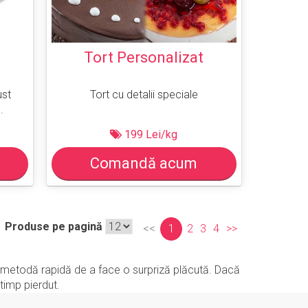
Tort Personalizat
ust
Tort cu detalii speciale
.
199 Lei/kg
Comandă acum
Produse pe pagină
<<
1
2
3
4
>>
e o metodă rapidă de a face o surpriză plăcută. Dacă
timp pierdut.