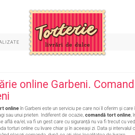
ALIZATE
ărie online Garbeni. Comandă 
ni
t online
în Garbeni este un serviciu pe care noi îl oferim și care
i sau unui prieten. Indiferent de ocazie,
comandă tort online
, 
e află ea/el, va fi un gest care cu siguranță nu va fi trecut cu ved
 torturi online cu livare chiar și în aceeași zi. Data și intervalul 
când plasați comanda, după ce ați ales localitatea de livrare.