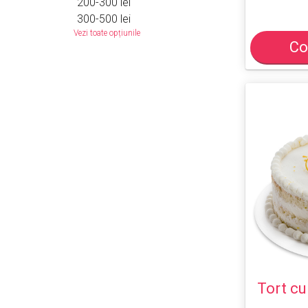
200-300 lei
300-500 lei
Vezi toate opțiunile
Co
Tort c