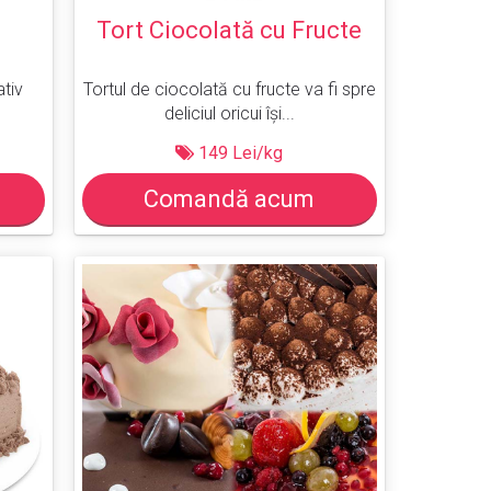
Tort Ciocolată cu Fructe
ativ
Tortul de ciocolată cu fructe va fi spre
deliciul oricui își...
149 Lei/kg
Comandă acum