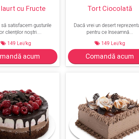
 Iaurt cu Fructe
Tort Ciocolată
 să satisfacem gusturile
Dacă vrei un desert reprezent
or clienților noștri....
pentru ce înseamnă...
149 Lei/kg
149 Lei/kg
mandă acum
Comandă acum