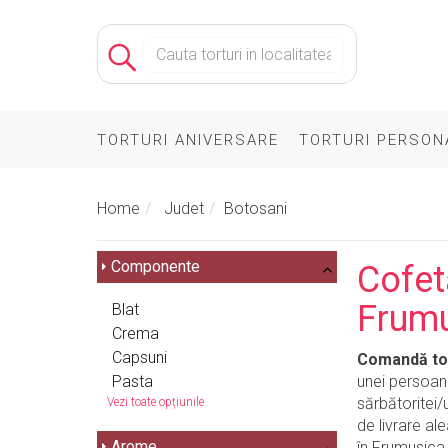
TORTURI ANIVERSARE
TORTURI PERSON
Home
Judet
Botosani
Componente
Cofet
Frum
Blat
Crema
Capsuni
Comandă tor
Pasta
unei persoane
sărbătoritei/
Vezi toate opțiunile
de livrare ale
Arome
în Frumusica,