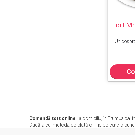
Tort Mo
Un desert
Co
Comandă tort online
, la domiciliu, în Frumusica,
Dacă alegi metoda de plată online pe care o punem l