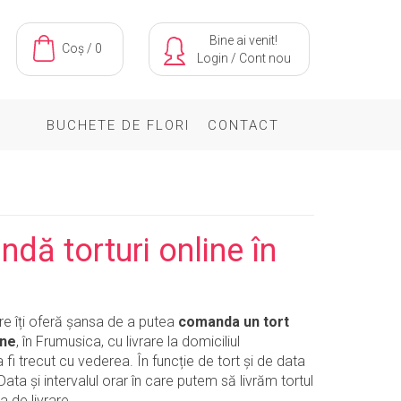
Bine ai venit!
Coș / 0
Login
/
Cont nou
BUCHETE DE FLORI
CONTACT
dă torturi online în
are îți oferă șansa de a putea
comanda un tort
ine
, în Frumusica, cu livrare la domiciliul
 fi trecut cu vederea. În funcție de tort și de data
Data și intervalul orar în care putem să livrăm tortul
 de livrare.