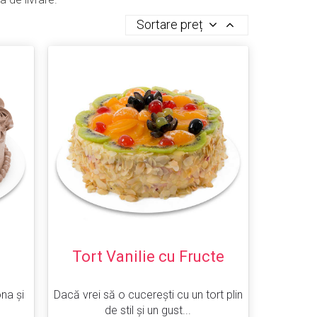
Sortare preț
Tort Vanilie cu Fructe
na și
Dacă vrei să o cucerești cu un tort plin
de stil și un gust...