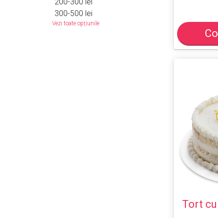
200-300 lei
300-500 lei
Vezi toate opțiunile
Co
Tort c