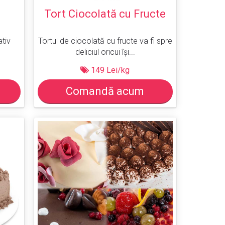
Tort Ciocolată cu Fructe
ativ
Tortul de ciocolată cu fructe va fi spre
deliciul oricui își...
149 Lei/kg
Comandă acum