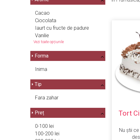
Cacao
Ciocolata
Iaurt cu fructe de padure
Vanilie
Vezi toate opțiunile
Forma
Inima
Tip
Fara zahar
Tort C
Preț
0-100 lei
Nu știi ce
100-200 lei
des