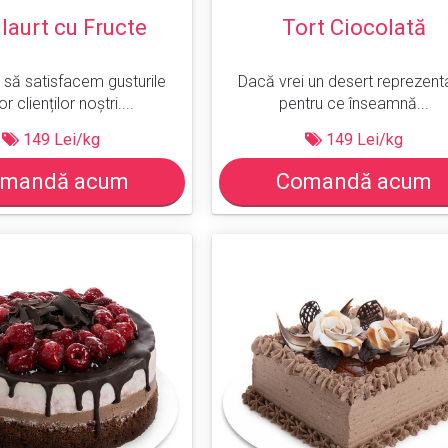
 Iaurt cu Fructe
Tort Ciocolată
 să satisfacem gusturile
Dacă vrei un desert reprezent
or clienților noștri....
pentru ce înseamnă...
149 Lei/kg
149 Lei/kg
mandă acum
Comandă acum