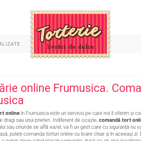
ALIZATE
ărie online Frumusica. Coman
usica
t online
în Frumusica este un serviciu pe care noi îl oferim și c
 dragi sau unui prieten. Indiferent de ocazie,
comandă tort onl
ului sau oriunde se află ea/el, va fi un gest care cu siguranță nu va
asă, puteți comanda torturi online cu livare chiar și în aceeași zi. 
 o puteți alege când plasați comanda, după ce ați ales localitatea