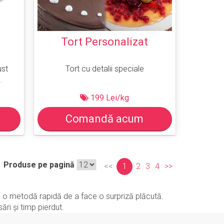
Tort Personalizat
ust
Tort cu detalii speciale
.
199 Lei/kg
Comandă acum
Produse pe pagină
<<
1
2
3
4
>>
ste o metodă rapidă de a face o surpriză plăcută.
ri și timp pierdut.