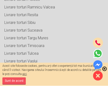
Livrare torturi Ramnicu Valcea
Livrare torturi Resita
Livrare torturi Sibiu
Livrare torturi Suceava
Livrare torturi Targu Mures
Livrare torturi Timisoara
Livrare torturi Tulcea
Livrare torturi Vaslui
Acest site foloseste cookies, pentru a-ți oferi o experiență tot mai bună atunci
când îl vizitezi. Navigarea siteului înseamnă că ești de acord cu detaliile pe care
le poți consulta
aici
.
Sunt de acord
Copyright © 2026 Torturi. Toate drepturile rezervate