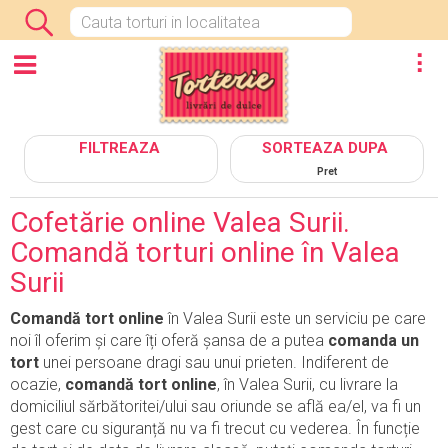
INCHIDE
CATEGORII
FILTREAZA
SORTEAZA DUPA
Pret
Cofetărie online Valea Surii.
Comandă torturi online în Valea
Surii
Comandă tort online
în Valea Surii este un serviciu pe care
noi îl oferim și care îți oferă șansa de a putea
comanda un
tort
unei persoane dragi sau unui prieten. Indiferent de
ocazie,
comandă tort online
, în Valea Surii, cu livrare la
domiciliul sărbătoritei/ului sau oriunde se află ea/el, va fi un
gest care cu siguranță nu va fi trecut cu vederea. În funcție