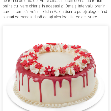
de tort și de data de livrare aleasă, puteți comanda torturi
online cu livare chiar și în aceeași zi. Data și intervalul orar în
care putem să livrăm tortul în Valea Surii, o puteți alege când
plasați comanda, după ce ați ales localitatea de livrare.